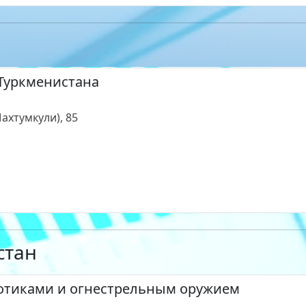
Туркменистана
Махтумкули), 85
стан
котиками и огнестрельным оружием