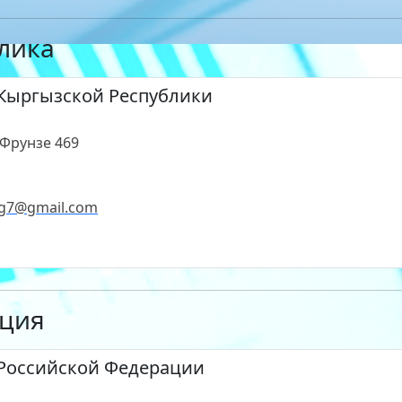
лика
Кыргызской Республики
 Фрунзе 469
g7@gmail.com
ация
 Российской Федерации