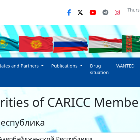
Thurs
ates and Partners
Publications
Drug
WANTED
situation
ities of CARICC Member
Республика
 Азербайджанской Республики