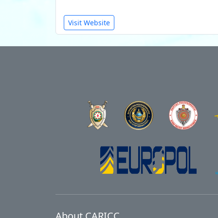
Visit Website
About CARICC