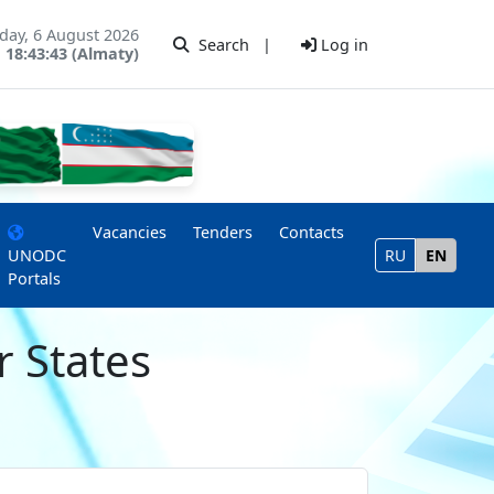
day, 6 August 2026
Search
|
Log in
18:43:43 (Almaty)
Vacancies
Tenders
Contacts
UNODC
RU
EN
Portals
 States