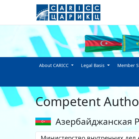
About CARICC
Legal Basis
Member St
Competent Author
Азербайджанская 
Министерство внутренних дел